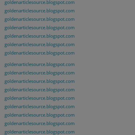
goldenarticlesource.blogspot.com
goldenarticlesource.blogspot.com
goldenarticlesource.blogspot.com
goldenarticlesource.blogspot.com
goldenarticlesource.blogspot.com
goldenarticlesource.blogspot.com
goldenarticlesource.blogspot.com
goldenarticlesource.blogspot.com
goldenarticlesource.blogspot.com
goldenarticlesource.blogspot.com
goldenarticlesource.blogspot.com
goldenarticlesource.blogspot.com
goldenarticlesource.blogspot.com
goldenarticlesource.blogspot.com
goldenarticlesource.blogspot.com
goldenarticlesource.blogspot.com