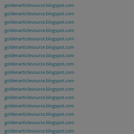
goldenarticlesource.blogspot.com
goldenarticlesource.blogspot.com
goldenarticlesource.blogspot.com
goldenarticlesource.blogspot.com
goldenarticlesource.blogspot.com
goldenarticlesource.blogspot.com
goldenarticlesource.blogspot.com
goldenarticlesource.blogspot.com
goldenarticlesource.blogspot.com
goldenarticlesource.blogspot.com
goldenarticlesource.blogspot.com
goldenarticlesource.blogspot.com
goldenarticlesource.blogspot.com
goldenarticlesource.blogspot.com
goldenarticlesource.blogspot.com
goldenarticlesource.blogspot.com