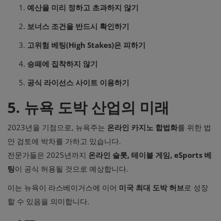
예산을 미리 정하고 초과하지 않기
보너스 조건을 반드시 확인하기
고위험 베팅(High Stakes)은 피하기
승패에 집착하지 않기
공식 라이선스 사이트 이용하기
5. 뉴욕 도박 산업의 미래
2023년을 기점으로, 뉴욕주는
온라인 카지노 합법화
를 위한 법
안 검토에 박차를 가하고 있습니다.
전문가들은 2025년까지
온라인 슬롯, 테이블 게임, eSports 베
팅
이 공식 허용될 것으로 예상합니다.
이는 뉴욕이 라스베이거스에 이어
미국 최대 도박 허브
로 성장
할 수 있음을 의미합니다.