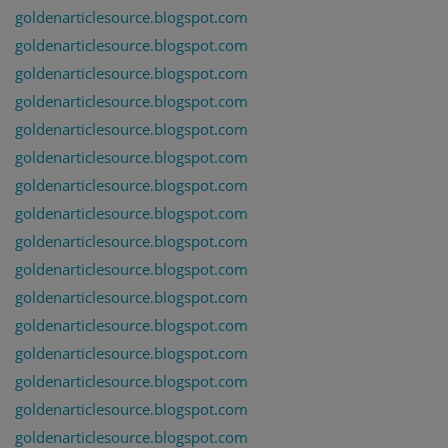
goldenarticlesource.blogspot.com
goldenarticlesource.blogspot.com
goldenarticlesource.blogspot.com
goldenarticlesource.blogspot.com
goldenarticlesource.blogspot.com
goldenarticlesource.blogspot.com
goldenarticlesource.blogspot.com
goldenarticlesource.blogspot.com
goldenarticlesource.blogspot.com
goldenarticlesource.blogspot.com
goldenarticlesource.blogspot.com
goldenarticlesource.blogspot.com
goldenarticlesource.blogspot.com
goldenarticlesource.blogspot.com
goldenarticlesource.blogspot.com
goldenarticlesource.blogspot.com