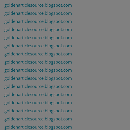
goldenarticlesource.blogspot.com
goldenarticlesource.blogspot.com
goldenarticlesource.blogspot.com
goldenarticlesource.blogspot.com
goldenarticlesource.blogspot.com
goldenarticlesource.blogspot.com
goldenarticlesource.blogspot.com
goldenarticlesource.blogspot.com
goldenarticlesource.blogspot.com
goldenarticlesource.blogspot.com
goldenarticlesource.blogspot.com
goldenarticlesource.blogspot.com
goldenarticlesource.blogspot.com
goldenarticlesource.blogspot.com
goldenarticlesource.blogspot.com
goldenarticlesource.blogspot.com