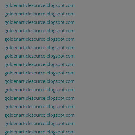
goldenarticlesource.blogspot.com
goldenarticlesource.blogspot.com
goldenarticlesource.blogspot.com
goldenarticlesource.blogspot.com
goldenarticlesource.blogspot.com
goldenarticlesource.blogspot.com
goldenarticlesource.blogspot.com
goldenarticlesource.blogspot.com
goldenarticlesource.blogspot.com
goldenarticlesource.blogspot.com
goldenarticlesource.blogspot.com
goldenarticlesource.blogspot.com
goldenarticlesource.blogspot.com
goldenarticlesource.blogspot.com
goldenarticlesource.blogspot.com
goldenarticlesource.blogspot.com